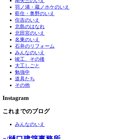
南矢三のいえ
羽ノ浦・蔵ノホケのいえ
藍住・奥野のいえ
住吉のいえ
北島のはなれ
北田宮のいえ
名東のいえ
石井のリフォーム
みんなのいえ
竣工、その後
大工しごと
勉強中
道具たち
その他
Instagram
これまでのブログ
みんなのいえ
a/樋口建築事務所