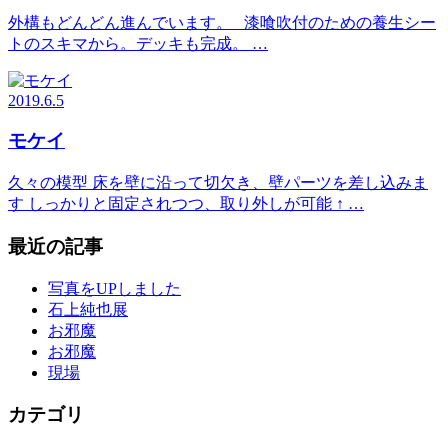
外構もどんどん進んでいます。 漆喰吹付のための養生シー
トのスキマから。デッキも完成。 …
2019.6.5
モケイ
久々の模型 床を壁に沿って切欠き、壁パーツを差し込みま
す しっかりと固定されつつ、取り外しが可能 ↑ …
最近の記事
写真をUPしました
石上純也展
お邪魔
お邪魔
現場
カテゴリ