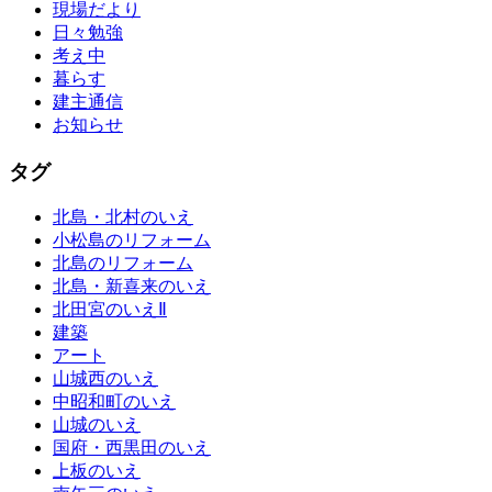
現場だより
日々勉強
考え中
暮らす
建主通信
お知らせ
タグ
北島・北村のいえ
小松島のリフォーム
北島のリフォーム
北島・新喜来のいえ
北田宮のいえⅡ
建築
アート
山城西のいえ
中昭和町のいえ
山城のいえ
国府・西黒田のいえ
上板のいえ