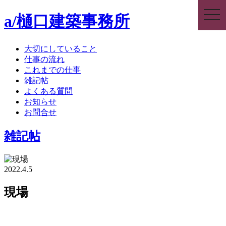
togg
a/樋口建築事務所
navi
大切にしていること
仕事の流れ
これまでの仕事
雑記帖
よくある質問
お知らせ
お問合せ
雑記帖
2022.4.5
現場