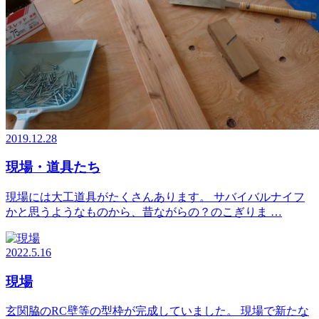
2019.12.28
現場・道具たち
現場には大工道具がたくさんあります。 サバイバルナイフ
かと思うようなものから、昔ながらの？のこぎりま …
2022.5.16
現場
玄関脇のRC壁等の型枠が完成していました。 現場で新たな