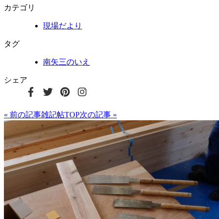
カテゴリ
現場だより
タグ
南矢三のいえ
シェア
« 前の記事
雑記帖TOP
次の記事 »