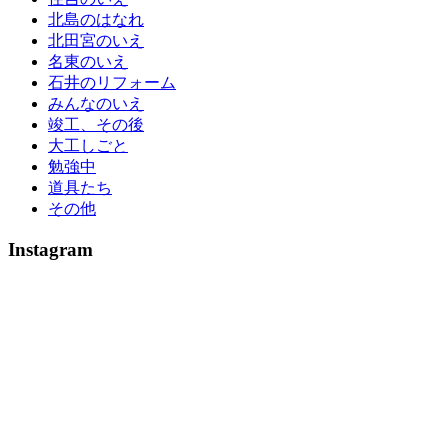
北島のはなれ
北田宮のいえ
名東のいえ
石井のリフォーム
みんなのいえ
竣工、その後
大工しごと
勉強中
道具たち
その他
Instagram