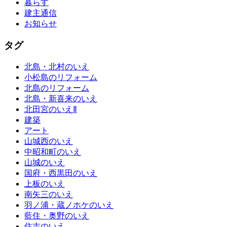
暮らす
建主通信
お知らせ
タグ
北島・北村のいえ
小松島のリフォーム
北島のリフォーム
北島・新喜来のいえ
北田宮のいえⅡ
建築
アート
山城西のいえ
中昭和町のいえ
山城のいえ
国府・西黒田のいえ
上板のいえ
南矢三のいえ
羽ノ浦・蔵ノホケのいえ
藍住・奥野のいえ
住吉のいえ