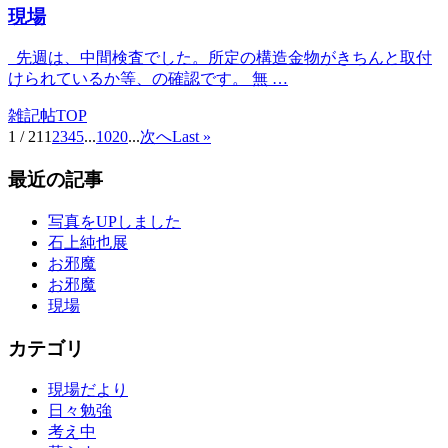
現場
先週は、中間検査でした。所定の構造金物がきちんと取付
けられているか等、の確認です。 無 …
雑記帖TOP
1 / 21
1
2
3
4
5
...
10
20
...
次へ
Last »
最近の記事
写真をUPしました
石上純也展
お邪魔
お邪魔
現場
カテゴリ
現場だより
日々勉強
考え中