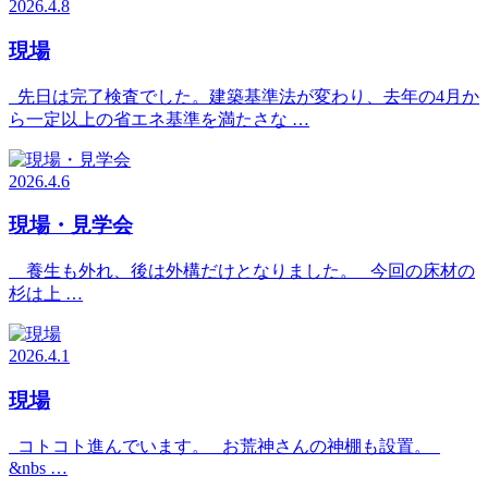
2026.4.8
現場
先日は完了検査でした。建築基準法が変わり、去年の4月か
ら一定以上の省エネ基準を満たさな …
2026.4.6
現場・見学会
養生も外れ、後は外構だけとなりました。 今回の床材の
杉は上 …
2026.4.1
現場
コトコト進んでいます。 お荒神さんの神棚も設置。
&nbs …