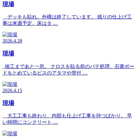
現場
デッキも貼れ、外構は終了しています。 残りの仕上げ工
事は来週予定。床はタ …
2026.4.28
現場
竣工まであと一息。 クロスを貼る前のパテ処理。石膏ボー
ドをとめているビスのアタマや突付 …
2026.4.15
現場
大工工事も終わり、内部も仕上げ工事を待つばかり。 早
い時間にコンクリート …