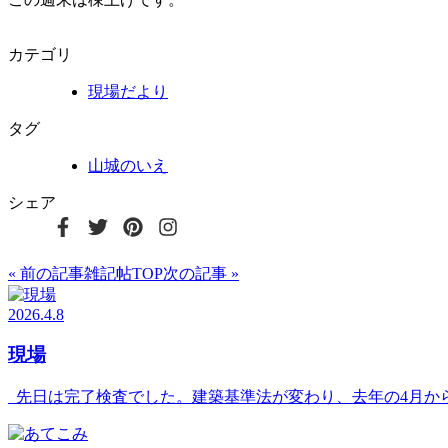
カテゴリ
現場だより
タグ
山城のいえ
シェア
« 前の記事
雑記帖TOP
次の記事 »
2026.4.8
現場
先日は完了検査でした。建築基準法が変わり、去年の4月か