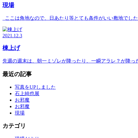
現場
ここは角地なので、日あたり等とても条件がいい敷地でした
2021.12.3
棟上げ
先週の週末は、朝一ミゾレが降ったり、一瞬アラレ？が降っ
最近の記事
写真をUPしました
石上純也展
お邪魔
お邪魔
現場
カテゴリ