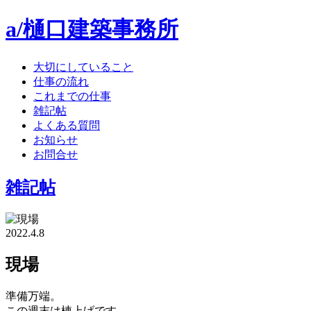
a/樋口建築事務所
大切にしていること
仕事の流れ
これまでの仕事
雑記帖
よくある質問
お知らせ
お問合せ
雑記帖
2022.4.8
現場
準備万端。
この週末は棟上げです。