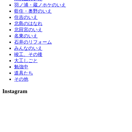
羽ノ浦・蔵ノホケのいえ
藍住・奥野のいえ
住吉のいえ
北島のはなれ
北田宮のいえ
名東のいえ
石井のリフォーム
みんなのいえ
竣工、その後
大工しごと
勉強中
道具たち
その他
Instagram