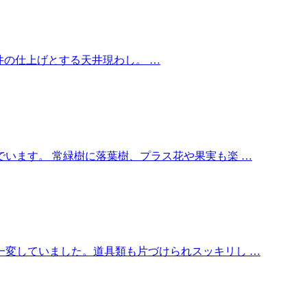
井の仕上げとする天井現わし。 …
います。 常緑樹に落葉樹、プラス花や果実も楽 …
一変していました。道具類も片づけられスッキリし …