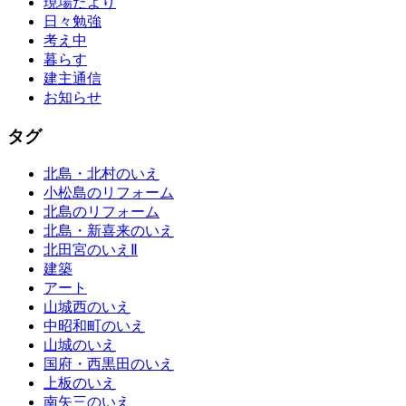
現場だより
日々勉強
考え中
暮らす
建主通信
お知らせ
タグ
北島・北村のいえ
小松島のリフォーム
北島のリフォーム
北島・新喜来のいえ
北田宮のいえⅡ
建築
アート
山城西のいえ
中昭和町のいえ
山城のいえ
国府・西黒田のいえ
上板のいえ
南矢三のいえ