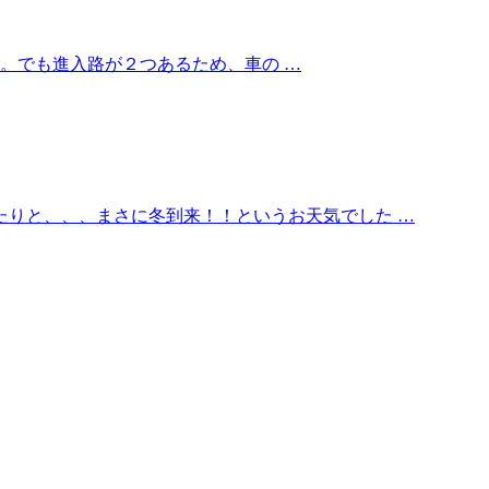
。でも進入路が２つあるため、車の …
たりと、、、まさに冬到来！！というお天気でした …