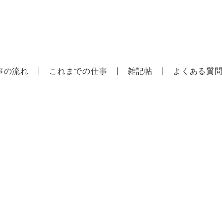
a/樋
事の流れ
これまでの仕事
雑記帖
よくある質
雑記帖