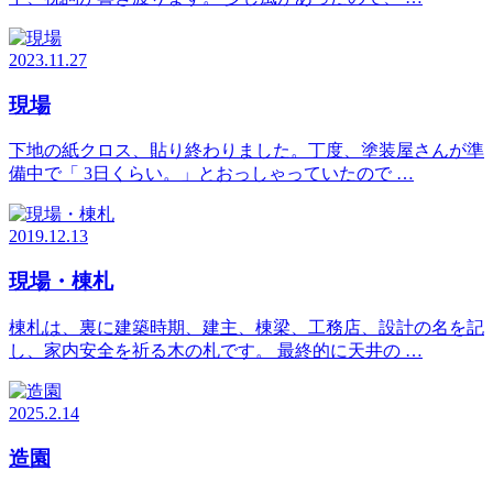
2023.11.27
現場
下地の紙クロス、貼り終わりました。丁度、塗装屋さんが準
備中で「 3日くらい。」とおっしゃっていたので …
2019.12.13
現場・棟札
棟札は、裏に建築時期、建主、棟梁、工務店、設計の名を記
し、家内安全を祈る木の札です。 最終的に天井の …
2025.2.14
造園