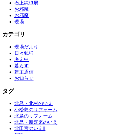
石上純也展
お邪魔
お邪魔
現場
カテゴリ
現場だより
日々勉強
考え中
暮らす
建主通信
お知らせ
タグ
北島・北村のいえ
小松島のリフォーム
北島のリフォーム
北島・新喜来のいえ
北田宮のいえⅡ