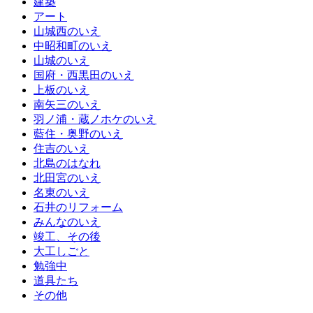
建築
アート
山城西のいえ
中昭和町のいえ
山城のいえ
国府・西黒田のいえ
上板のいえ
南矢三のいえ
羽ノ浦・蔵ノホケのいえ
藍住・奥野のいえ
住吉のいえ
北島のはなれ
北田宮のいえ
名東のいえ
石井のリフォーム
みんなのいえ
竣工、その後
大工しごと
勉強中
道具たち
その他