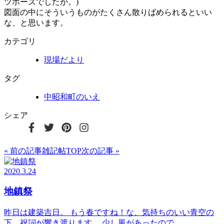
ツポーズでしたが。)
図面の中にそういうものがたくさん散りばめられるといい
な、と思います。
カテゴリ
現場だより
タグ
中昭和町のいえ
シェア
« 前の記事
雑記帖TOP
次の記事 »
2020.3.24
地鎮祭
昨日は建築吉日。 もう春ですね！な、気持ちのいい青空の
下、祝詞が響き渡ります。 少し風があったので、 …