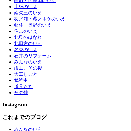
国府・西黒田のいえ
上板のいえ
南矢三のいえ
羽ノ浦・蔵ノホケのいえ
藍住・奥野のいえ
住吉のいえ
北島のはなれ
北田宮のいえ
名東のいえ
石井のリフォーム
みんなのいえ
竣工、その後
大工しごと
勉強中
道具たち
その他
Instagram
これまでのブログ
みんなのいえ