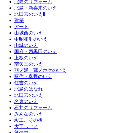
北島のリフォーム
北島・新喜来のいえ
北田宮のいえⅡ
建築
アート
山城西のいえ
中昭和町のいえ
山城のいえ
国府・西黒田のいえ
上板のいえ
南矢三のいえ
羽ノ浦・蔵ノホケのいえ
藍住・奥野のいえ
住吉のいえ
北島のはなれ
北田宮のいえ
名東のいえ
石井のリフォーム
みんなのいえ
竣工、その後
大工しごと
勉強中