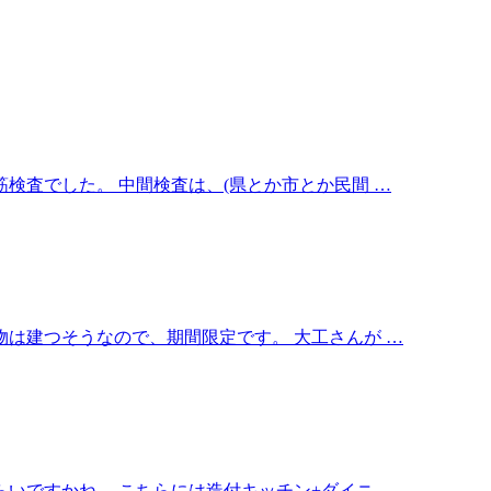
検査でした。 中間検査は、(県とか市とか民間 …
は建つそうなので、期間限定です。 大工さんが …
いですかね。 こちらには造付キッチン+ダイニ …