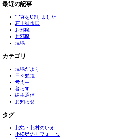
最近の記事
写真をUPしました
石上純也展
お邪魔
お邪魔
現場
カテゴリ
現場だより
日々勉強
考え中
暮らす
建主通信
お知らせ
タグ
北島・北村のいえ
小松島のリフォーム