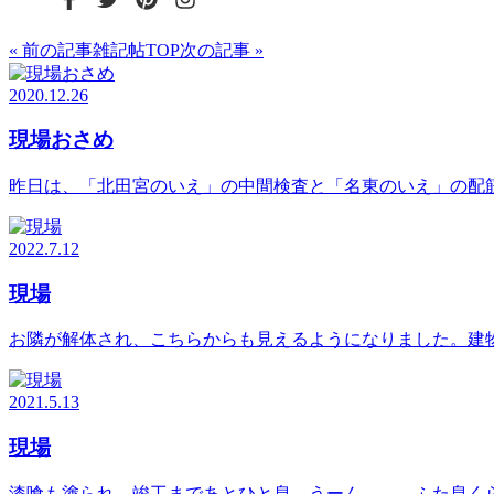
« 前の記事
雑記帖TOP
次の記事 »
2020.12.26
現場おさめ
昨日は、「北田宮のいえ」の中間検査と「名東のいえ」の配筋
2022.7.12
現場
お隣が解体され、こちらからも見えるようになりました。建物
2021.5.13
現場
漆喰も塗られ、竣工まであとひと息、うーん。。。ふた息くら