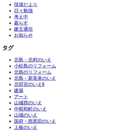
現場だより
日々勉強
考え中
暮らす
建主通信
お知らせ
タグ
北島・北村のいえ
小松島のリフォーム
北島のリフォーム
北島・新喜来のいえ
北田宮のいえⅡ
建築
アート
山城西のいえ
中昭和町のいえ
山城のいえ
国府・西黒田のいえ
上板のいえ