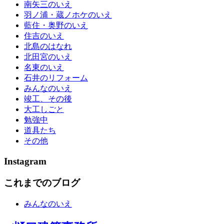
南矢三のいえ
羽ノ浦・蔵ノホケのいえ
藍住・奥野のいえ
住吉のいえ
北島のはなれ
北田宮のいえ
名東のいえ
石井のリフォーム
みんなのいえ
竣工、その後
大工しごと
勉強中
道具たち
その他
Instagram
これまでのブログ
みんなのいえ