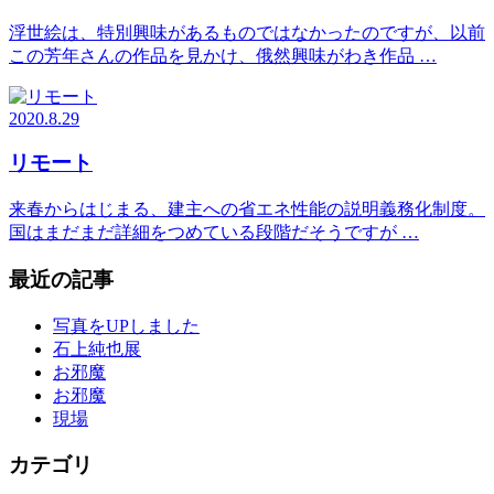
浮世絵は、特別興味があるものではなかったのですが、以前
この芳年さんの作品を見かけ、俄然興味がわき作品 …
2020.8.29
リモート
来春からはじまる、建主への省エネ性能の説明義務化制度。
国はまだまだ詳細をつめている段階だそうですが …
最近の記事
写真をUPしました
石上純也展
お邪魔
お邪魔
現場
カテゴリ