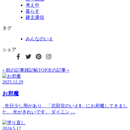
考え中
暮らす
建主通信
タグ
みんなのいえ
シェア
« 前の記事
雑記帖TOP
次の記事 »
2025.12.29
お邪魔
先日少し用があり、「北田宮のいえⅡ」にお邪魔してきまし
た。 光がきれいです。 ダイニン …
2024.5.17