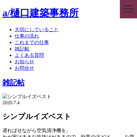
togg
a/樋口建築事務所
navi
大切にしていること
仕事の流れ
これまでの仕事
雑記帖
よくある質問
お知らせ
お問合せ
雑記帖
2020.7.4
シンプルイズベスト
遅ればせながら空気清浄機を。
わが家は大きな吹抜けがあるので、効果のほどは、、、な気