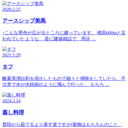
2020.2.25
アースシップ美馬
↑こんな景色が広がるところに建っています。 標高600mと言
われていたような。 昔に建築雑誌で、所詮 …
2021.5.29
タフ
酸素系漂白剤を溶かしたもので細々と掃除をしていたら、不
注意で水が水鉄砲のように飛んで行った。 もちろ …
2024.2.24
蒸し料理
普段から茹でるより蒸す派ですが(葉物はもちろんのこと、