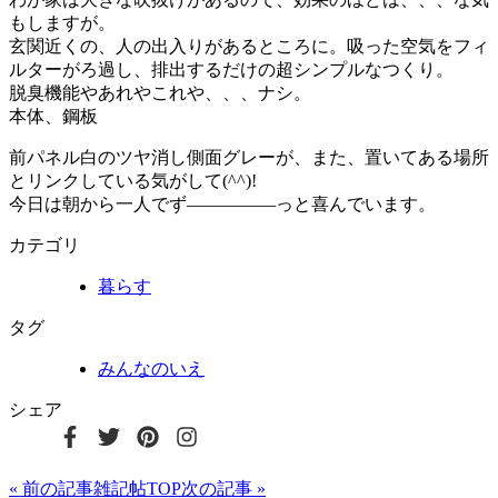
もしますが。
玄関近くの、人の出入りがあるところに。
吸った空気をフィ
ルターがろ過し、排出するだけの超シンプルなつくり。
脱臭機能やあれやこれや、、、ナシ。
本体、鋼板
前パネル白のツヤ消し側面グレーが、また、置いてある場所
とリンクしている気がして(^^)!
今日は朝から一人でず―――――っと喜んでいます。
カテゴリ
暮らす
タグ
みんなのいえ
シェア
« 前の記事
雑記帖TOP
次の記事 »