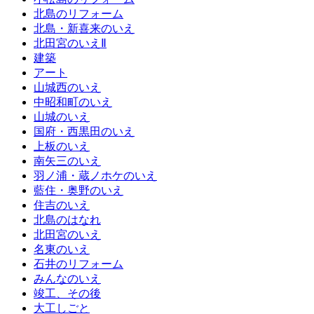
北島のリフォーム
北島・新喜来のいえ
北田宮のいえⅡ
建築
アート
山城西のいえ
中昭和町のいえ
山城のいえ
国府・西黒田のいえ
上板のいえ
南矢三のいえ
羽ノ浦・蔵ノホケのいえ
藍住・奥野のいえ
住吉のいえ
北島のはなれ
北田宮のいえ
名東のいえ
石井のリフォーム
みんなのいえ
竣工、その後
大工しごと