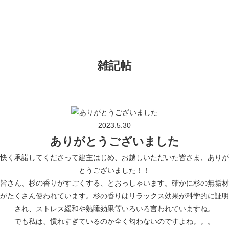
t
o
a/樋口建築事務所
g
g
l
e
n
雑記帖
a
v
i
g
a
t
i
o
2023.5.30
n
ありがとうございました
快く承諾してくださって建主はじめ、お越しいただいた皆さま、ありが
とうございました！！
皆さん、杉の香りがすごくする、とおっしゃいます。
確かに杉の無垢材
がたくさん使われています。
杉の香りはリラックス効果が科学的に証明
され、ストレス緩和や熟睡効果等いろいろ言われていますね。
でも私は、慣れすぎているのか全く匂わないのですよね。。。