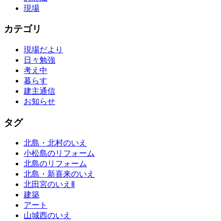
現場
カテゴリ
現場だより
日々勉強
考え中
暮らす
建主通信
お知らせ
タグ
北島・北村のいえ
小松島のリフォーム
北島のリフォーム
北島・新喜来のいえ
北田宮のいえⅡ
建築
アート
山城西のいえ