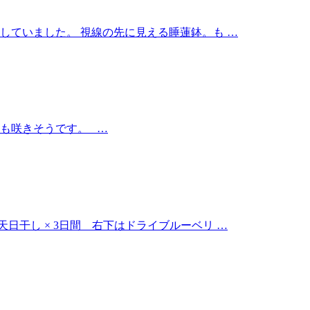
していました。 視線の先に見える睡蓮鉢。も …
も咲きそうです。 …
日干し × 3日間 右下はドライブルーベリ …