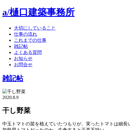
a/樋口建築事務所
大切にしていること
仕事の流れ
これまでの仕事
雑記帖
よくある質問
お知らせ
お問合せ
雑記帖
2020.8.9
干し野菜
中玉トマトの苗を植えていたつもりが、実ったトマトは細長
加熱用トマトだったのか、生食すると正直不味い、、、。