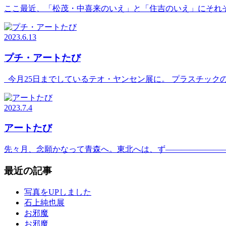
ここ最近、「松茂・中喜来のいえ」と「住吉のいえ」にそれぞ
2023.6.13
プチ・アートたび
今月25日までしているテオ・ヤンセン展に。 プラスチック
2023.7.4
アートたび
先々月、念願かなって青森へ。東北へは、ず―――――――
最近の記事
写真をUPしました
石上純也展
お邪魔
お邪魔