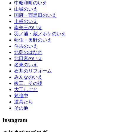
中昭和町のいえ
山城のいえ
国府・西黒田のいえ
上板のいえ
南矢三のいえ
羽ノ浦・蔵ノホケのいえ
藍住・奥野のいえ
住吉のいえ
北島のはなれ
北田宮のいえ
名東のいえ
石井のリフォーム
みんなのいえ
竣工、その後
大工しごと
勉強中
道具たち
その他
Instagram