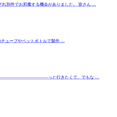
れ別件でお邪魔する機会がありました。 皆さん …
のチューブやペットボトルで製作 …
――――――――――――っと行きたくて、でもな …