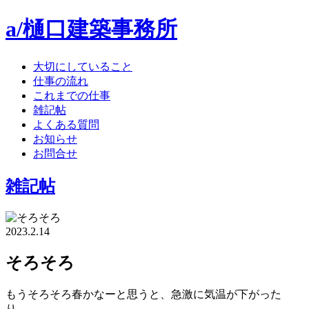
a/樋口建築事務所
大切にしていること
仕事の流れ
これまでの仕事
雑記帖
よくある質問
お知らせ
お問合せ
雑記帖
2023.2.14
そろそろ
もうそろそろ春かなーと思うと、急激に気温が下がった
り、、、。