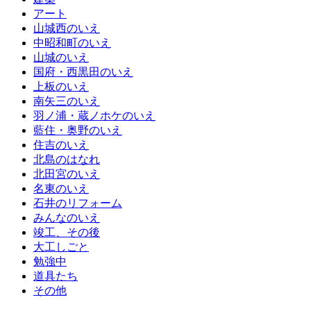
アート
山城西のいえ
中昭和町のいえ
山城のいえ
国府・西黒田のいえ
上板のいえ
南矢三のいえ
羽ノ浦・蔵ノホケのいえ
藍住・奥野のいえ
住吉のいえ
北島のはなれ
北田宮のいえ
名東のいえ
石井のリフォーム
みんなのいえ
竣工、その後
大工しごと
勉強中
道具たち
その他