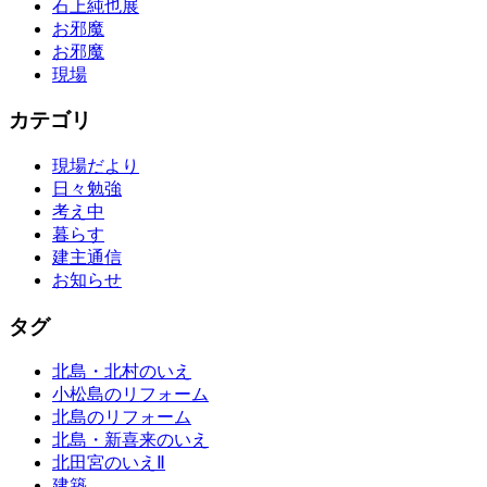
石上純也展
お邪魔
お邪魔
現場
カテゴリ
現場だより
日々勉強
考え中
暮らす
建主通信
お知らせ
タグ
北島・北村のいえ
小松島のリフォーム
北島のリフォーム
北島・新喜来のいえ
北田宮のいえⅡ
建築