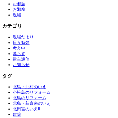
お邪魔
お邪魔
現場
カテゴリ
現場だより
日々勉強
考え中
暮らす
建主通信
お知らせ
タグ
北島・北村のいえ
小松島のリフォーム
北島のリフォーム
北島・新喜来のいえ
北田宮のいえⅡ
建築