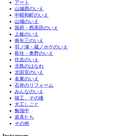
アート
山城西のいえ
中昭和町のいえ
山城のいえ
国府・西黒田のいえ
上板のいえ
南矢三のいえ
羽ノ浦・蔵ノホケのいえ
藍住・奥野のいえ
住吉のいえ
北島のはなれ
北田宮のいえ
名東のいえ
石井のリフォーム
みんなのいえ
竣工、その後
大工しごと
勉強中
道具たち
その他
Instagram