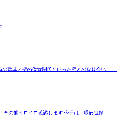
す。
時の建具と壁の位置関係といった壁との取り合い、 …
、その他イロイロ確認します 今日は、瑕疵担保 …