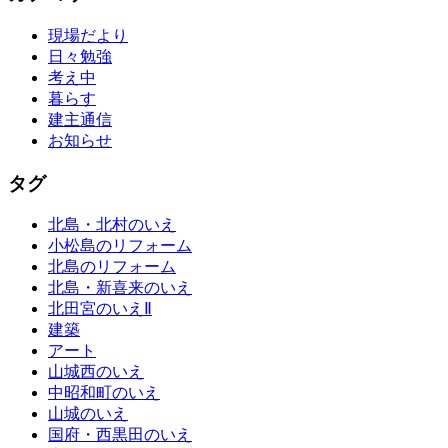
現場だより
日々勉強
考え中
暮らす
建主通信
お知らせ
タグ
北島・北村のいえ
小松島のリフォーム
北島のリフォーム
北島・新喜来のいえ
北田宮のいえⅡ
建築
アート
山城西のいえ
中昭和町のいえ
山城のいえ
国府・西黒田のいえ