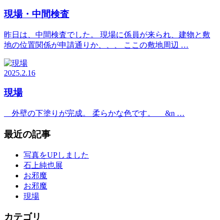
現場・中間検査
昨日は、中間検査でした。 現場に係員が来られ、建物と敷
地の位置関係が申請通りか、、、 ここの敷地周辺 …
2025.2.16
現場
外壁の下塗りが完成。 柔らかな色です。 &n …
最近の記事
写真をUPしました
石上純也展
お邪魔
お邪魔
現場
カテゴリ