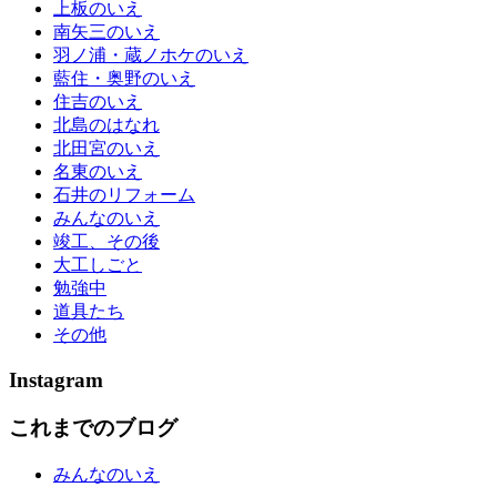
上板のいえ
南矢三のいえ
羽ノ浦・蔵ノホケのいえ
藍住・奥野のいえ
住吉のいえ
北島のはなれ
北田宮のいえ
名東のいえ
石井のリフォーム
みんなのいえ
竣工、その後
大工しごと
勉強中
道具たち
その他
Instagram
これまでのブログ
みんなのいえ