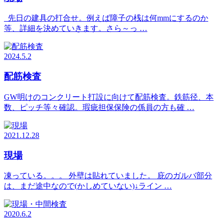
先日の建具の打合せ。例えば障子の桟は何mmにするのか
等、詳細を決めていきます。さら～っ …
2024.5.2
配筋検査
GW明けのコンクリート打設に向けて配筋検査。鉄筋径、本
数、ピッチ等々確認。瑕疵担保保険の係員の方も確 …
2021.12.28
現場
凍っている。。。 外壁は貼れていました。 庇のガルバ部分
は、まだ途中なので(かしめていない)↓ライン …
2020.6.2