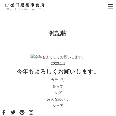
t
o
a/樋口建築事務所
g
g
l
e
n
雑記帖
a
v
i
g
a
t
i
o
2023.1.1
n
今年もよろしくお願いします。
カテゴリ
暮らす
タグ
みんなのいえ
シェア