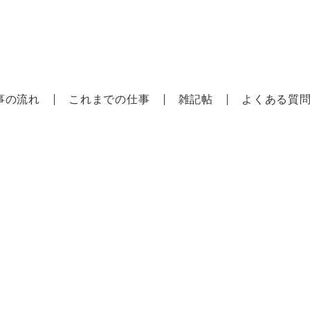
a/樋
事の流れ
これまでの仕事
雑記帖
よくある質
雑記帖