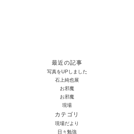
かな。。。台風次第。
2022.6.12
気分転換Ⅱ
は、竣工祝いに今は亡き事務所の所長から頂いたものでした …
2021.9.7
いてきました
最近の記事
。な感じでした。今の時期、庭では白いニラの花が咲いてい …
写真をUPしました
石上純也展
お邪魔
お邪魔
現場
カテゴリ
現場だより
日々勉強