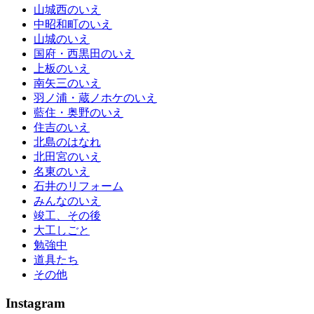
山城西のいえ
中昭和町のいえ
山城のいえ
国府・西黒田のいえ
上板のいえ
南矢三のいえ
羽ノ浦・蔵ノホケのいえ
藍住・奥野のいえ
住吉のいえ
北島のはなれ
北田宮のいえ
名東のいえ
石井のリフォーム
みんなのいえ
竣工、その後
大工しごと
勉強中
道具たち
その他
Instagram