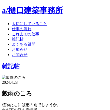
a/樋口建築事務所
大切にしていること
仕事の流れ
これまでの仕事
雑記帖
よくある質問
お知らせ
お問合せ
雑記帖
2024.4.23
穀雨のころ
植物たちには恵の雨でしょうか。
わが家の庭も春爛漫。