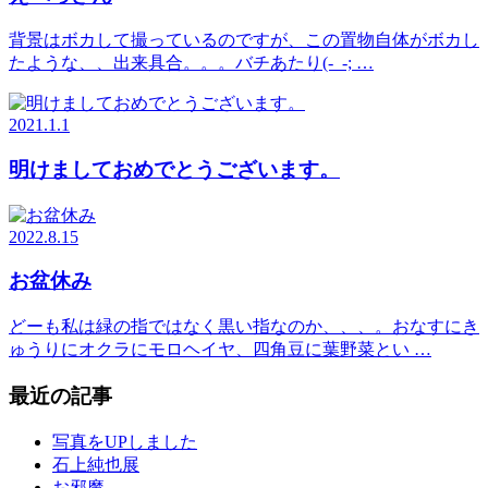
背景はボカして撮っているのですが、この置物自体がボカし
たような、、出来具合。。。バチあたり(-_-; …
2021.1.1
明けましておめでとうございます。
2022.8.15
お盆休み
どーも私は緑の指ではなく黒い指なのか、、、。おなすにき
ゅうりにオクラにモロヘイヤ、四角豆に葉野菜とい …
最近の記事
写真をUPしました
石上純也展
お邪魔