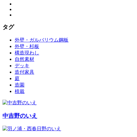
タグ
外壁・ガルバリウム鋼板
外壁・杉板
構造現わし
自然素材
デッキ
造付家具
庭
造園
植栽
中吉野のいえ