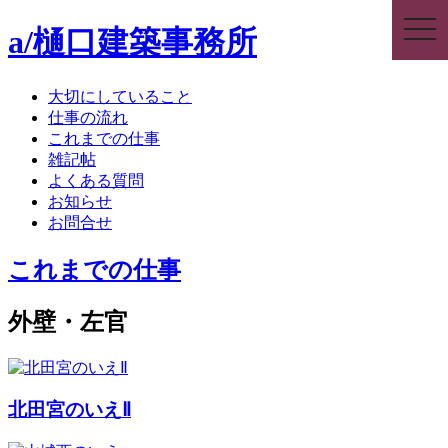
togg
a/樋口建築事務所
navi
大切にしていること
仕事の流れ
これまでの仕事
雑記帖
よくある質問
お知らせ
お問合せ
これまでの仕事
外壁・左官
北田宮のいえⅡ