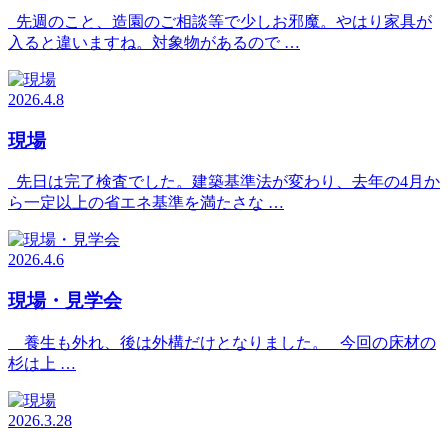
先週のこと、造園のご相談等で少しお邪魔。やはり家具が
入ると違いますね。対象物があるので …
2026.4.8
現場
先日は完了検査でした。建築基準法が変わり、去年の4月か
ら一定以上の省エネ基準を満たさな …
2026.4.6
現場・見学会
養生も外れ、後は外構だけとなりました。 今回の床材の
杉は上 …
2026.3.28