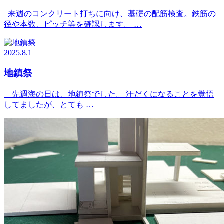
来週のコンクリート打ちに向け、基礎の配筋検査。鉄筋の
径や本数、ピッチ等を確認します。 …
2025.8.1
地鎮祭
先週海の日は、地鎮祭でした。 汗だくになることを覚悟
してましたが、とても …