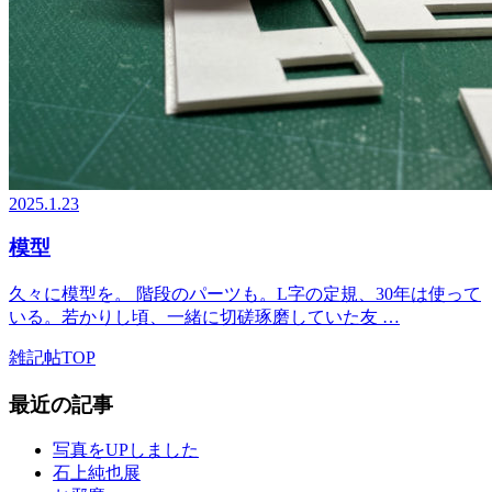
2025.1.23
模型
久々に模型を。 階段のパーツも。L字の定規、30年は使って
いる。若かりし頃、一緒に切磋琢磨していた友 …
雑記帖TOP
最近の記事
写真をUPしました
石上純也展