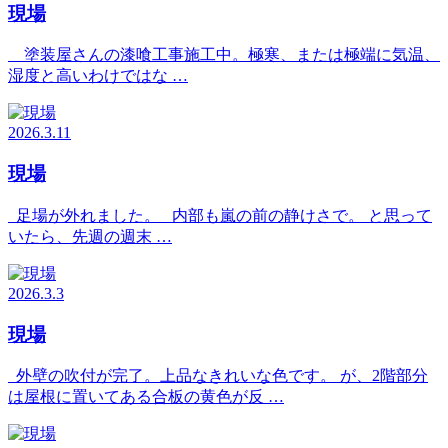
現場
塗装屋さんの漆喰工事施工中。極寒、または極端に気温、
湿度と高いわけではな …
2026.3.11
現場
足場が外れました。 内部も嵐の前の静けさで。 と思って
いたら、先週の週末 …
2026.3.3
現場
外壁の吹付が完了。上品なきれいな色です。 が、2階部分
は屋根に置いてある合板の黄色が反 …