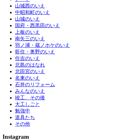
山城西のいえ
中昭和町のいえ
山城のいえ
国府・西黒田のいえ
上板のいえ
南矢三のいえ
羽ノ浦・蔵ノホケのいえ
藍住・奥野のいえ
住吉のいえ
北島のはなれ
北田宮のいえ
名東のいえ
石井のリフォーム
みんなのいえ
竣工、その後
大工しごと
勉強中
道具たち
その他
Instagram