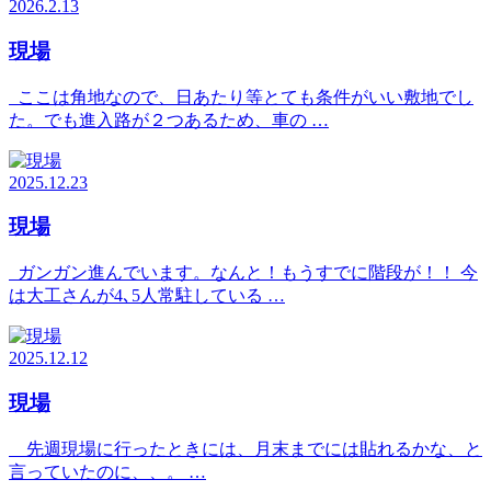
2026.2.13
現場
ここは角地なので、日あたり等とても条件がいい敷地でし
た。でも進入路が２つあるため、車の …
2025.12.23
現場
ガンガン進んでいます。なんと！もうすでに階段が！！ 今
は大工さんが4､5人常駐している …
2025.12.12
現場
先週現場に行ったときには、月末までには貼れるかな、と
言っていたのに、、。 …